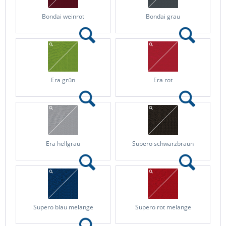
Bondai weinrot
Bondai grau
Era grün
Era rot
Era hellgrau
Supero schwarzbraun
Supero blau melange
Supero rot melange