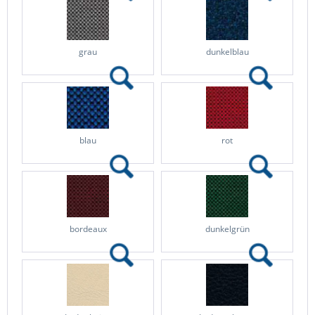
grau
dunkelblau
blau
rot
bordeaux
dunkelgrün