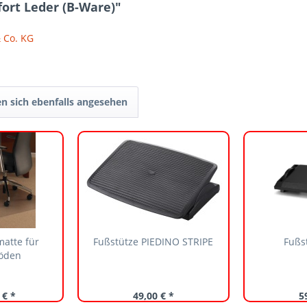
ort Leder (B-Ware)"
 Co. KG
n sich ebenfalls angesehen
atte für
Fußstütze PIEDINO STRIPE
Fußs
öden
 € *
49,00 € *
5