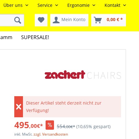
Über uns
Service
Ergonomie
Kontakt
Mein Konto
0,00 € *
gramm
SUPERSALE!
Dieser Artikel steht derzeit nicht zur
Verfügung!
495
,00€*
554
(10,65% gespart)
,00€*
inkl. MwSt.
zzgl. Versandkosten