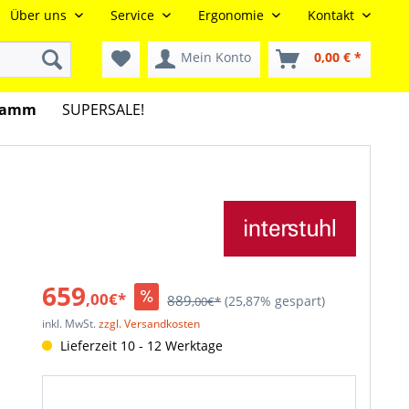
Über uns
Service
Ergonomie
Kontakt
Mein Konto
0,00 € *
gramm
SUPERSALE!
659
,00€*
889
(25,87% gespart)
,00€*
inkl. MwSt.
zzgl. Versandkosten
Lieferzeit 10 - 12 Werktage