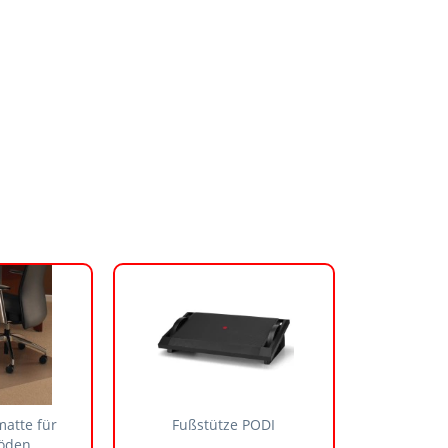
atte für
Fußstütze PODI
öden