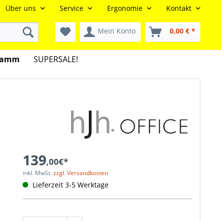
Über uns
Service
Ergonomie
Kontakt
Mein Konto
0,00 € *
gramm
SUPERSALE!
139
,00€*
inkl. MwSt.
zzgl. Versandkosten
Lieferzeit 3-5 Werktage