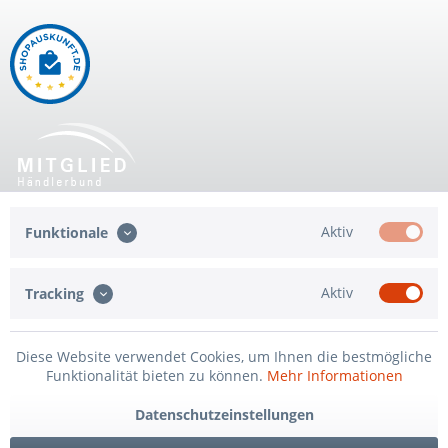
Shop Service
Aktiv
Funktionale
Informationen
Aktiv
Tracking
Qualität
Diese Website verwendet Cookies, um Ihnen die bestmögliche
* Alle Preise inkl. gesetzl. Mehrwertsteuer zzgl.
Versandkosten
und ggf.
Funktionalität bieten zu können.
Mehr Informationen
Nachnahmegebühren, wenn nicht anders beschrieben
Datenschutzeinstellungen
AGB
Cookie settings
Datenschutz
Impressum