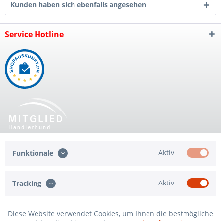
Kunden haben sich ebenfalls angesehen
Service Hotline
Shop Service
Aktiv
Funktionale
Informationen
Aktiv
Tracking
Qualität
Diese Website verwendet Cookies, um Ihnen die bestmögliche
* Alle Preise inkl. gesetzl. Mehrwertsteuer zzgl.
Versandkosten
und ggf.