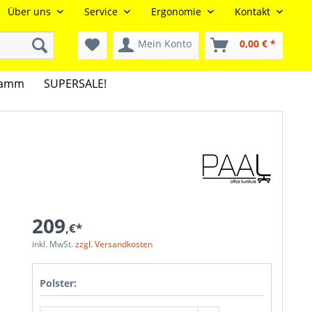
Über uns
Service
Ergonomie
Kontakt
Mein Konto
0,00 € *
gramm
SUPERSALE!
209
,€*
inkl. MwSt.
zzgl. Versandkosten
Polster: